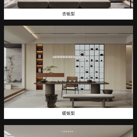
杏银梨
暖银梨