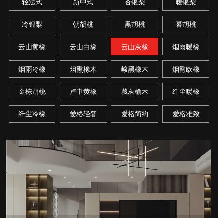
轻法式
新中式
杏银梨
暖银梨
冷银梨
朝胡桃
黑胡桃
暮胡桃
云山黄橡
云山白橡
云山灰橡
烟雨暖橡
烟雨冷橡
烟熏橡木
峻黑橡木
烟熏欧橡
金棕胡桃
卢申黄橡
藏灰榆木
纤尘暖橡
纤尘冷橡
爱格轻奢
爱格简约
爱格雅致