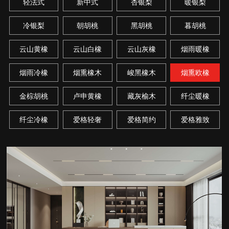
轻法式
新中式
杏银梨
暖银梨
冷银梨
朝胡桃
黑胡桃
暮胡桃
云山黄橡
云山白橡
云山灰橡
烟雨暖橡
烟雨冷橡
烟熏橡木
峻黑橡木
烟熏欧橡
金棕胡桃
卢申黄橡
藏灰榆木
纤尘暖橡
纤尘冷橡
爱格轻奢
爱格简约
爱格雅致