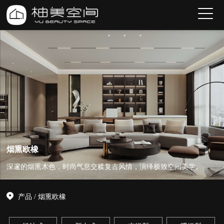
烟熏欧橡
深邃的烟熏木色，时尚气息交糅复古风情，演绎极致空间美学。
产品
/
烟熏欧橡