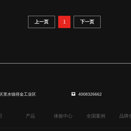
上一页
1
下一页
区里水镇得金工业区
4008326662
司
产品
体验中心
全国案例
品牌