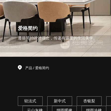
爱格简约
遵循简约设计理念，传递有温度的生活美学。
产品
/
爱格简约
轻法式
新中式
杏银梨
云山灰橡
烟雨暖橡
烟雨冷橡