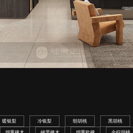
暖银梨
冷银梨
朝胡桃
黑胡桃
烟熏橡木
峻黑橡木
烟熏欧橡
金棕胡桃