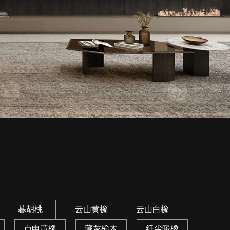
暮胡桃
云山黄橡
云山白橡
卢申黄橡
藏灰榆木
纤尘暖橡